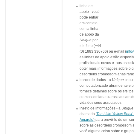
linha de
apoio - você
pode entrar
em contato
com a linha
de apoio da
Unique
por
telefone (+44
(0) 1883 330766) ou e-mail (
info
as linhas de apoio estão disponív
profissionais novos e aos associ
obter mais informações sobre o g
desordens cromossomianas raras 
banco de dados - a
Unique
criou
computadorizado abrangente e pe
fornece detalhes sobre os efeito
cromossomianas raras causam dur
vida dos seus associados;
livreto de informações - a
Unique
chamado
'The Little Yellow Book'
Amarelo)
para provê-lo de um co
sobre as desordens cromossomian
você alguma coisa sobre o grupo.