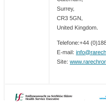
Surrey,
CR3 5GN,
United Kingdom.
Telefone:+44 (0)18
E-mail:
info@rarec
Site:
www.rarechro