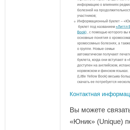
информацию о влияниях редки
болезней на продолжительност
участников;
Информационный буклет – «Юни
буклет под названием
«Литтл Е
Book)
, с помощью которого вы
основные понятия о хромосома
хромосомных болезнях, а такж
о группе. Новые семьи
автоматически получают печат
буклета, когда они вступают в 
доступен на английском, испан
норвежском и финском языках.
(Little Yellow Book) весьма бол
скачать ее потребуется несколь
Контактная информац
Вы можете связат
«Юник» (Unique) п