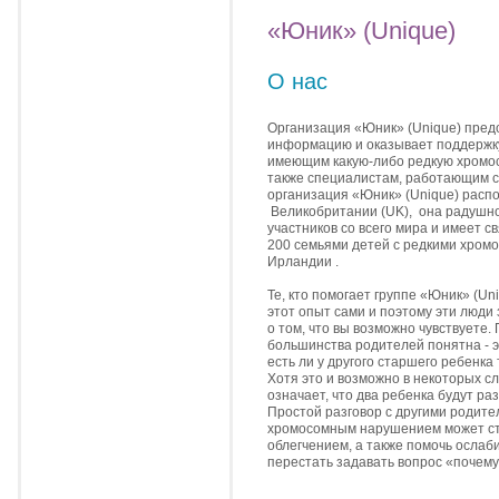
«Юник» (Unique)
О нас
Организация «Юник» (Unique) пред
информацию и оказывает поддержку
имеющим какую-либо редкую хромос
также специалистам, работающим с
организация «Юник» (Unique) распо
Великобритании (UK), она радушн
участников со всего мира и имеет св
200 семьями детей с редкими хром
Ирландии .
Те, кто помогает
группе «Юник» (Uni
этот опыт сами и поэтому эти люди
о том, что вы возможно чувствуете.
большинства родителей понятна - э
есть ли у другого старшего ребенка
Хотя это и возможно в некоторых сл
означает, что два ребенка будут ра
Простой разговор с другими родите
хромосомным нарушением может с
облегчением, а также помочь ослаби
перестать задавать вопрос «почему