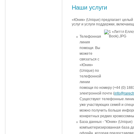
Наши услуги
«Юник» (Unique) предлагает целы
услуг и услуги поддержки, включающ
Телефонная
линия
помощи. Вы
можете
связаться с
«Юник»
(Unique) по
телефонной
линии
помощи по номеру (+44 (0) 188
электронной почте (
info@rarec
Существуют телефонные линии
уже участвующих семей и спец
можно получить больше информ
конкретных редких хромосомны
База данных - "Юник» (Unique)
компьютеризированная база д
офлайн, которая предоставля