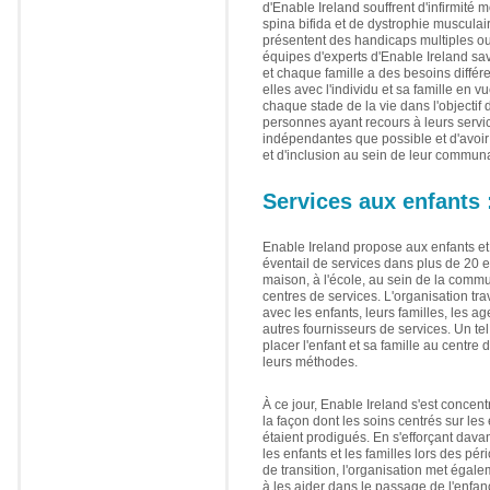
d'Enable Ireland souffrent d'infirmité m
spina bifida et de dystrophie musculai
présentent des handicaps multiples o
équipes d'experts d'Enable Ireland sa
et chaque famille a des besoins différen
elles avec l'individu et sa famille en v
chaque stade de la vie dans l'objectif
personnes ayant recours à leurs servic
indépendantes que possible et d'avoir
et d'inclusion au sein de leur commun
Services aux enfants 
Enable Ireland propose aux enfants et 
éventail de services dans plus de 20 
maison, à l'école, au sein de la commu
centres de services. L'organisation tra
avec les enfants, leurs familles, les a
autres fournisseurs de services. Un te
placer l'enfant et sa famille au centre d
leurs méthodes.
À ce jour, Enable Ireland s'est concent
la façon dont les soins centrés sur les 
étaient prodigués. En s'efforçant davan
les enfants et les familles lors des p
de transition, l'organisation met égal
à les aider dans le passage de l'enfan