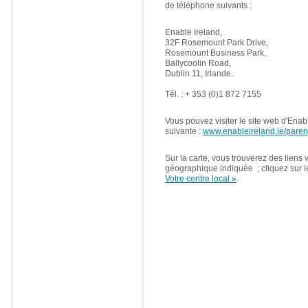
de téléphone suivants :
Enable Ireland,
32F Rosemount Park Drive,
Rosemount Business Park,
Ballycoolin Road,
Dublin 11, Irlande.
Tél. : + 353 (0)1 872 7155
Vous pouvez visiter le site web d'Enabl
suivante :
www.enableireland.ie/paren
Sur la carte, vous trouverez des liens
géographique indiquée ; cliquez sur 
Votre centre local »
.