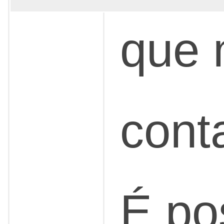
que 
conta
É po