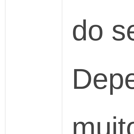
do se
Dep
muit