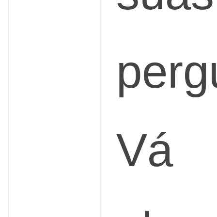
perg
Vá