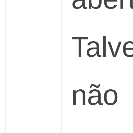
Talv
não