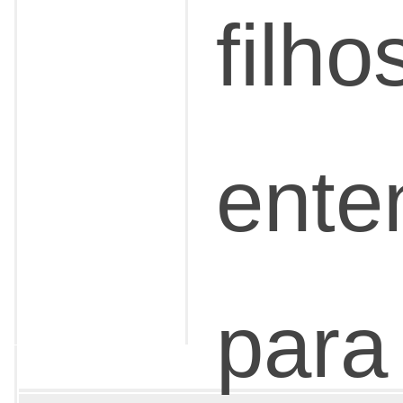
filho
ent
para 