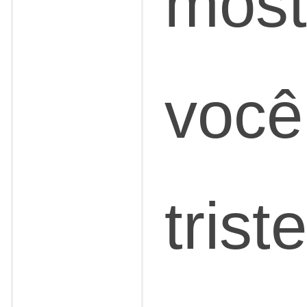
most
você
trist