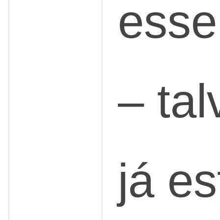
esse
– tal
já e