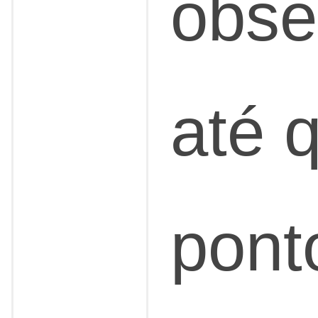
obse
até 
pont