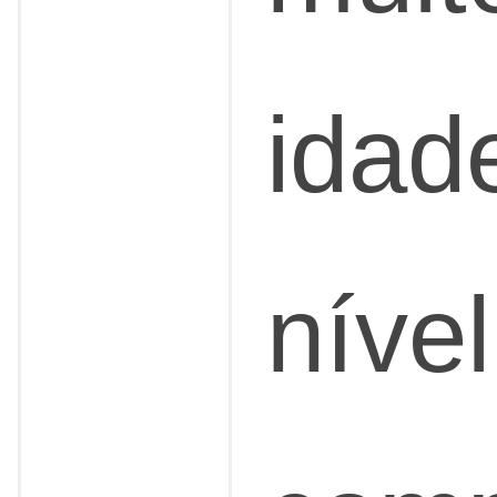
idad
níve