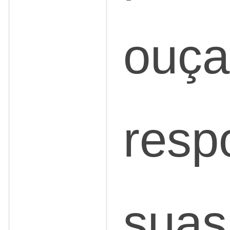
ouça
resp
suas