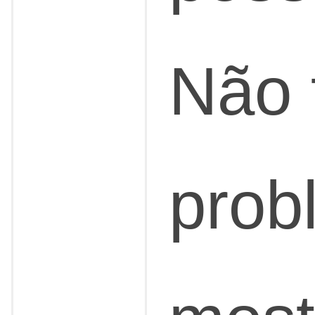
Não 
prob