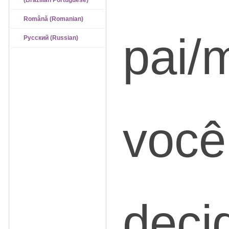
(Brazilian Portuguese)
Română (Romanian)
pai/
Русский (Russian)
você
decid