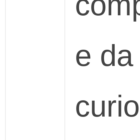
com
e da
curi