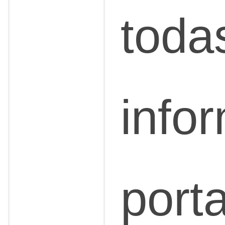
toda
info
port