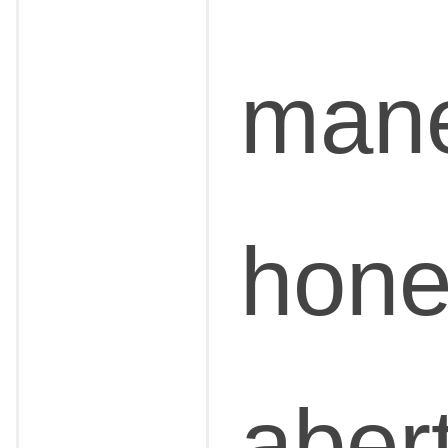
mane
hone
aber