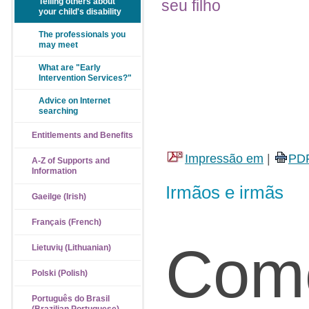
seu filho
Telling others about
your child's disability
The professionals you
may meet
What are "Early
Intervention Services?"
Advice on Internet
searching
Entitlements and Benefits
Impressão em
|
PD
A-Z of Supports and
Information
Irmãos e irmãs
Gaeilge (Irish)
Français (French)
Com
Lietuvių (Lithuanian)
Polski (Polish)
Português do Brasil