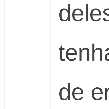
dele
tenh
de e