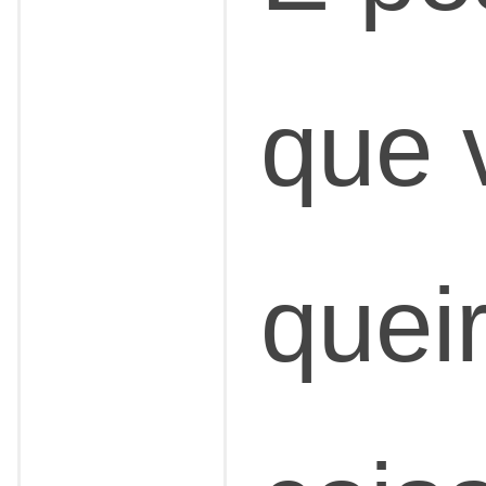
que 
queir