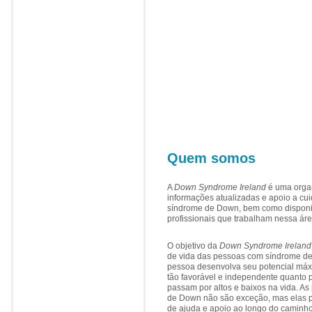
Quem somos
A
Down Syndrome Ireland
é uma orga
informações atualizadas e apoio a c
síndrome de Down, bem como disponib
profissionais que trabalham nessa ár
O objetivo da
Down Syndrome Ireland
de vida das pessoas com síndrome d
pessoa desenvolva seu potencial máx
tão favorável e independente quanto 
passam por altos e baixos na vida. A
de Down não são exceção, mas elas 
de ajuda e apoio ao longo do caminh