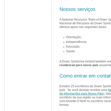
Nossos serviços
A
National Resource Team of Down S
Nacional de Recursos da Down Syndr
oferece apoio nas seguintes áreas:
Orientação;
Independência;
Educação;
Saúde.
A
Down Syndrome Ireland
também rea
residencial para novos pais
anualme
Como entrar em contat
Existem 25 escritórios da
Down Syndr
país. Se você desejar receber uma
Ne
de Informações para Novos Pais)
, de
escritório da sua região ou mais info
com Annette O’Neill no escritório naci
formas: