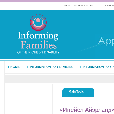
SKIP TO MAIN CONTENT
SKIP T
HOME
INFORMATION FOR FAMILIES
INFORMATION FOR 
Main Topic
«Инейбл
Айэрланд» 