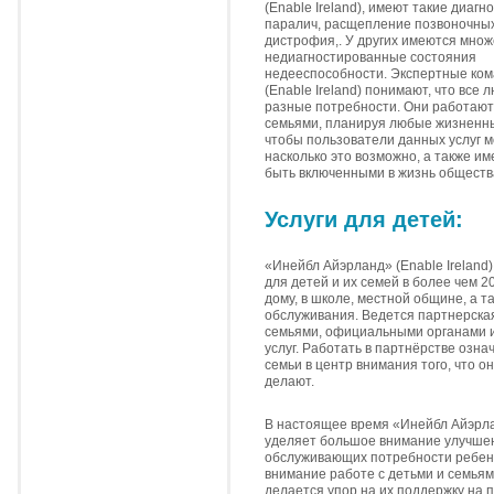
(Enable Ireland), имеют такие диаг
паралич, расщепление позвоночных
дистрофия,. У других имеются мно
недиагностированные состояния
недееспособности. Экспертные ко
(Enable Ireland) понимают, что все 
разные потребности. Они работают
семьями, планируя любые жизненны
чтобы пользователи данных услуг 
насколько это возможно, а также и
быть включенными в жизнь обществ
Услуги для детей:
«Инейбл Айэрланд» (Enable Ireland)
для детей и их семей в более чем 2
дому, в школе, местной общине, а т
обслуживания. Ведется партнерская
семьями, официальными органами 
услуг. Работать в партнёрстве озна
семьи в центр внимания того, что он
делают.
В настоящее время «Инейбл Айэрлан
уделяет большое внимание улучшен
обслуживающих потребности ребенк
внимание работе с детьми и семьям
делается упор на их поддержку на п