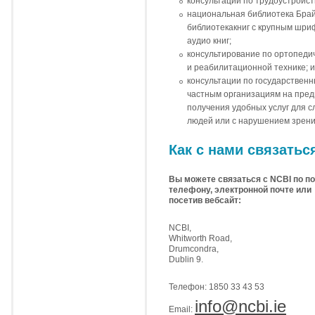
консультации по трудоустройст
национальная библиотека Бра
библиотекакниг с крупным шри
аудио книг;
консультирование по ортопеди
и реабилитационной технике; и
консультации по государственн
частным организациям на пре
получения удобных услуг для 
людей или с нарушением зрени
Как с нами связатьс
Вы можете связаться с NCBI по по
телефону, электронной почте или
посетив вебсайт:
NCBI,
Whitworth Road,
Drumcondra,
Dublin 9.
Телефон: 1850 33 43 53
info@ncbi.ie
Email: