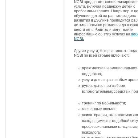
NCBI предлагает специализирован
услуги, включая поддержку детей с
проблемами зрения. Например, в ц
обучения детей на ранних стадиях
развития в Дублине проводится раб
детьми с самого рождения до возра
шести лет. Родители могут найти
информацию об этих услугах на
веб
NCBI
.
Другие услуги, которые может пред
NCBI по всей стране включают:
практическая и эмоциональная
поддержка;
услуги для лиц со слабым зрен
руководство при выборе
вспомогательных средств и при
тренинг по мобильности;
жизненные навыки;
психотерапия, оказываемая лю
находящимися в подобной ситу
профессиональные консультац
психолога;