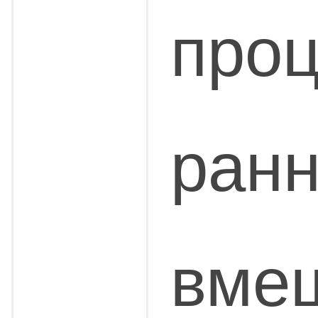
проц
ранн
вмеш