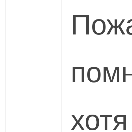
Пожа
помн
хотя