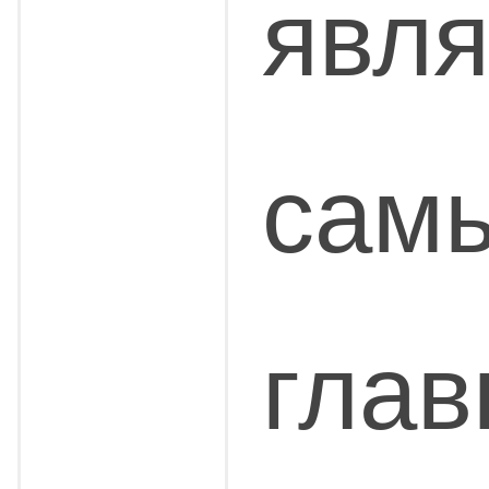
явл
сам
глав