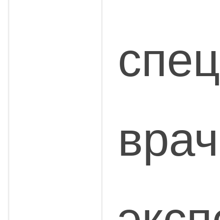
спец
врач
эксп