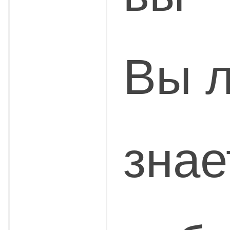
Вы л
знае