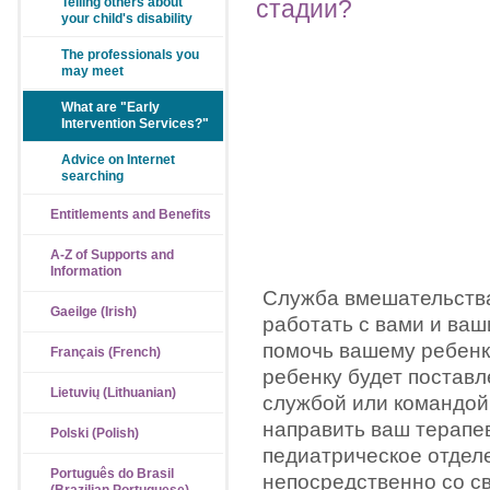
стадии?
Telling others about
your child's disability
The professionals you
may meet
What are "Early
Intervention Services?"
Advice on Internet
searching
Entitlements and Benefits
A-Z of Supports and
Information
Служба вмешательства 
Gaeilge (Irish)
работать с вами и ваш
помочь вашему ребенк
Français (French)
ребенку будет поставл
Lietuvių (Lithuanian)
службой или командой
направить ваш терапев
Polski (Polish)
педиатрическое отдел
Português do Brasil
непосредственно со с