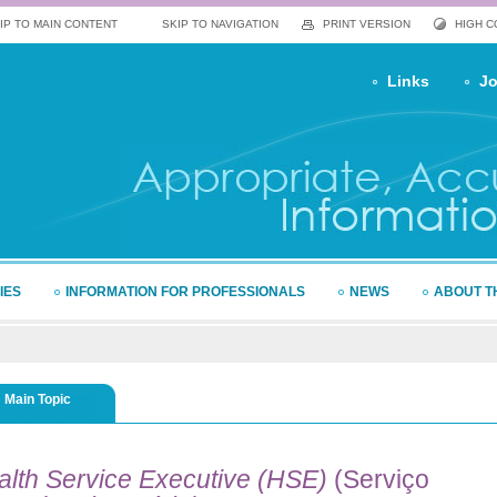
IP TO MAIN CONTENT
SKIP TO NAVIGATION
PRINT VERSION
HIGH 
Links
Jo
IES
INFORMATION FOR PROFESSIONALS
NEWS
ABOUT T
Main Topic
alth
Service Executive (HSE)
(Serviço