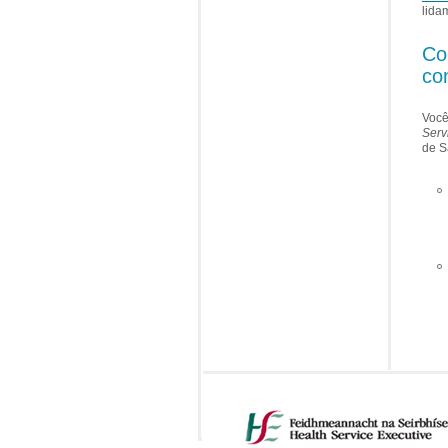
lida
Co
co
Você
Serv
de S