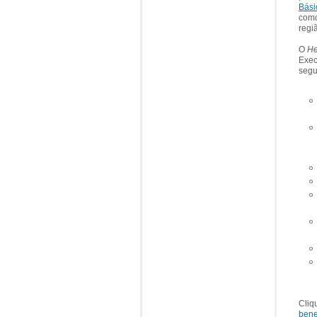
Bási
como
regi
O
He
Exec
segu
Cliq
bene