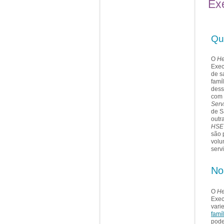
Ex
Qu
O
He
Exec
de s
famí
dess
com 
Serv
de S
outr
HSE
são 
volu
serv
No
O
He
Exec
vari
famí
pode