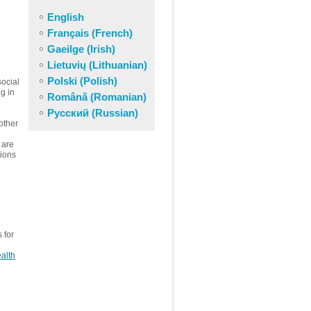
English
Français (French)
Gaeilge (Irish)
Lietuvių (Lithuanian)
Polski (Polish)
ocial
ng in
Română (Romanian)
Русский (Russian)
e
other
are
tions
 for
alth