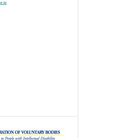
e.ie
.