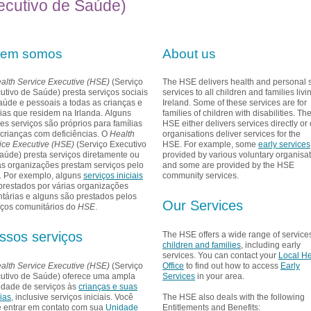
ecutivo de Saúde)
em somos
About us
alth Service Executive (HSE)
(Serviço
The HSE delivers health and personal s
utivo de Saúde) presta serviços sociais
services to all children and families livi
aúde e pessoais a todas as crianças e
Ireland. Some of these services are for
lias que residem na Irlanda. Alguns
families of children with disabilities. Th
es serviços são próprios para famílias
HSE either delivers services directly or 
crianças com deficiências. O
Health
organisations deliver services for the
ice Executive (HSE)
(Serviço Executivo
HSE. For example, some
early services
aúde) presta serviços diretamente ou
provided by various voluntary organisa
as organizações prestam serviços pelo
and some are provided by the HSE
. Por exemplo, alguns
serviços iniciais
community services.
prestados por várias organizações
ntárias e alguns são prestados pelos
Our Services
iços comunitários do
HSE
.
ssos serviços
The HSE offers a wide range of services
children and families
, including early
services. You can contact your
Local He
alth Service Executive (HSE)
(Serviço
Office
to find out how to access
Early
utivo de Saúde) oferece uma ampla
Services
in your area.
edade de serviços às
crianças e suas
lias
, inclusive serviços iniciais. Você
The HSE also deals with the following
 entrar em contato com sua
Unidade
Entitlements and Benefits: