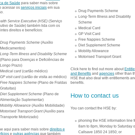
ca de Saúde
para saber mais sobre
 acessar os
serviços iniciais
em sua
Drug Payments Scheme
ão.
Long-Term Illness and Disability
alth Service Executive (HSE)
(Serviço
Scheme
utivo de Saúde) também lida com os
Medical Card
intes direitos e benefícios:
GP Visit Card
Free Nappies Scheme
Drug Payments Scheme
(Auxílio
Diet Supplement Scheme
Medicamentos)
Mobility Allowance
Long-Term Illness and Disability Scheme
Motorised Transport Grant
(Plano para Doenças e Deficiências de
Longo Prazo)
Click here to find out more about
Entitl
Medical card
(cartão médico)
and Benefits
and
agencies
other than t
GP visit card
(cartão de visita ao médico)
HSE that also deal with entitlements an
benefits.
Free Nappies Scheme
(Plano de Fraldas
Gratuitas)
Diet Supplement Scheme
(Plano de
How to contact us
Alimentação Suplementar)
Mobility Allowance
(Auxílio Mobilidade)
You can contact the HSE by:
Motorised Transport Grant
(Auxílio para
Transporte Motorizado)
phoning the HSE information line 
8am to 8pm, Monday to Saturday 
ue aqui para saber mais sobre
direitos e
Callsave 1850 24 1850; or
fícios
e
outras agências
que também